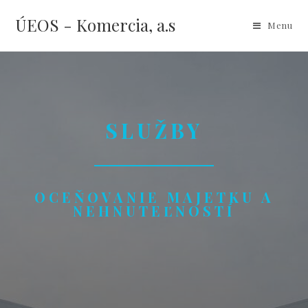
ÚEOS - Komercia, a.s
Menu
SLUŽBY
OCEŇOVANIE MAJETKU A
NEHNUTEĽNOSTÍ